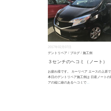
2017年02月07日
デントリペア
/
ブログ
/
施工例
３センチのヘコミ（ノート）
お疲れ様です。 カーリペア エースの上原
本日のデントリペア施工例は 日産ノートの
アの縦に線のあるヘコミで
...