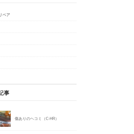
リペア
記事
傷ありのヘコミ（C-HR）