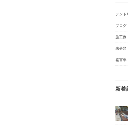
デント
ブログ
施工例
未分類
雹害車
新着