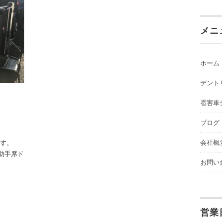
メニ
ホーム
デント
雹害車
ブログ
会社概
です。
助手席ド
お問い
営業