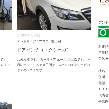
デント
2019年04月30日
デントリペア
/
ブログ
/
施工例
お電話
ドアパンチ（エクシーガ）
営業時
定休日
原です。
お疲れ様です。 カーリペア エース の上原です。 本
ンのドア
日のデントリペア施工例は、スバルのエクシーガの
ドアのヘコミです。
...
社名 
住所 
電話 
ＦＡＸ
代表者
事業内