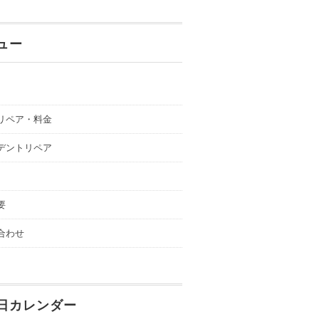
ュー
リペア・料金
デントリペア
要
合わせ
日カレンダー