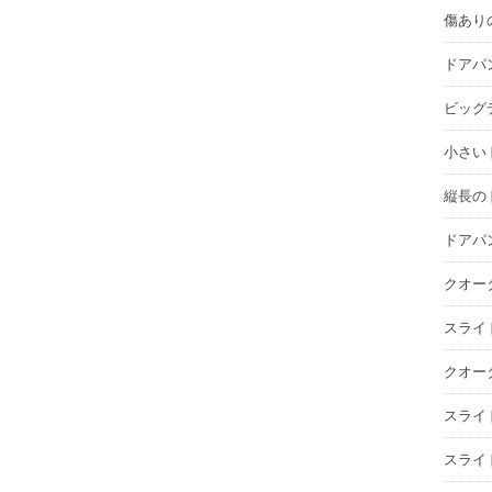
傷あり
ドアパ
ビッグデ
小さいド
縦長の
ドアパ
クオー
スライ
クオー
スライ
スライ