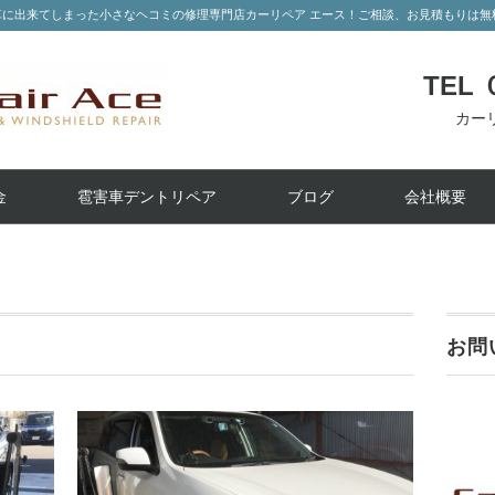
車に出来てしまった小さなヘコミの修理専門店カーリペア エース！ご相談、お見積もりは
TEL
カーリ
金
雹害車デントリペア
ブログ
会社概要
お問