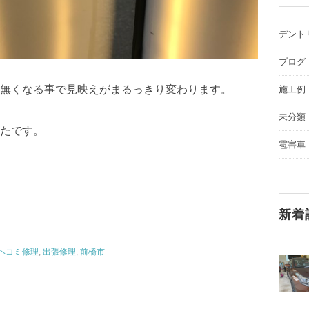
デント
ブログ
無くなる事で見映えがまるっきり変わります。
施工例
未分類
たです。
雹害車
新着
ヘコミ修理
,
出張修理
,
前橋市