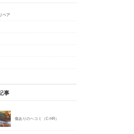
リペア
記事
傷ありのヘコミ（C-HR）