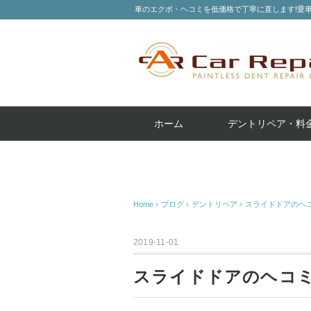
車のエクボ・ヘコミを低価格で丁寧に直します!愛
ホーム
デントリペア・料
Home
›
ブログ
›
デントリペア
›
スライドドアのヘコ
2019-11-01
スライドドアのヘコミ