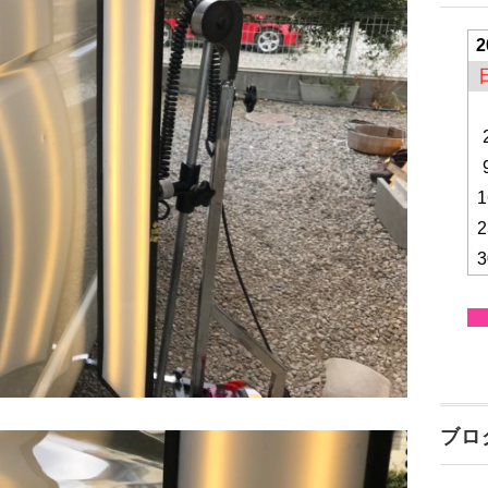
2
1
2
3
ブロ