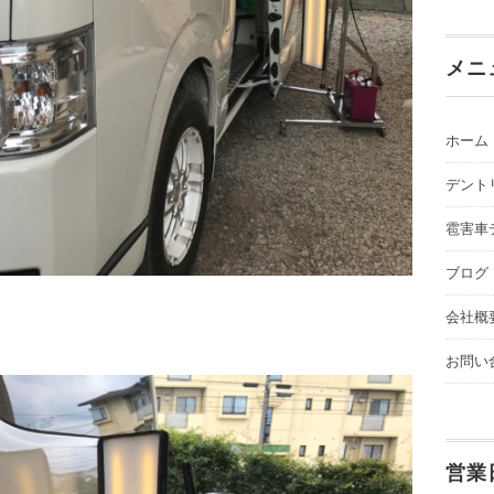
メニ
ホーム
デント
雹害車
ブログ
会社概
お問い
営業