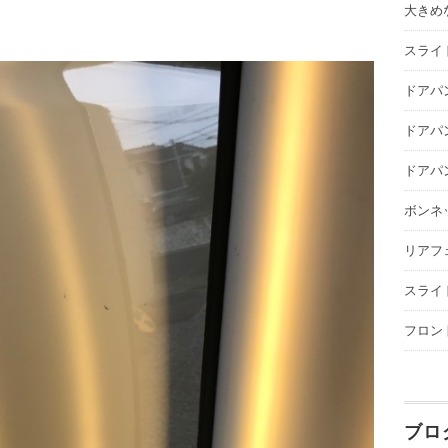
大きめな
スライ
ドアパ
ドアパ
ドアパ
ボンネ
リアフ
スライ
フロン
ブロ