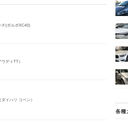
チ(ボルボXC40)
ウディTT）
（ダイハツ コペン）
各種