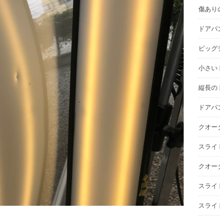
傷あり
ドアパ
ビッグデ
小さいド
縦長の
ドアパ
クオー
スライ
クオー
スライ
スライ